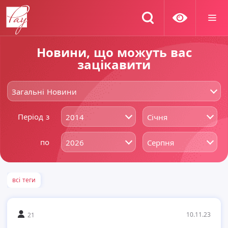
Новини, що можуть вас
зацікавити
Загальні Новини
Період з
2014
Січня
по
2026
Серпня
всі теги
10.11.23
21