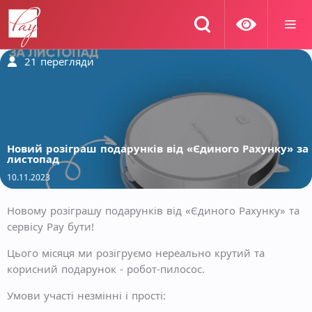
21
перегляди
Новий розіграш подарунків від «Єдиного Рахунку» за
листопад
10.11.2023
Новому розіграшу подарунків від «Єдиного Рахунку» та
сервісу Pay бути!
Цього місяця ми розігруємо нереально крутий та
корисний подарунок - робот-пилосос.
Умови участі незмінні і прості: