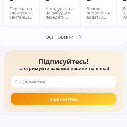
Перехід на
Нагадування:
Велике
Д
електронні
не забудьте
оновлення
"
квитанції
передати
додатку
Ра
через
показники за
"Pay"!
кв
сервіс
комунальні
в
Єдиний
послуги!
п
Рахунок
с
ВСІ НОВИНИ
Підписуйтесь!
та отримуйте важливі новини на e-mail