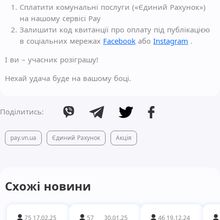
Сплатити комунальні послуги («Єдиний Рахунок»)
на нашому сервісі Pay
Залишити код квитанції про оплату під публікацією
в соціальних мережах
Facebook
або
Instagram
.
І ви – учасник розіграшу!
Нехай удача буде на вашому боці.
Поділитись:
pay.vn.ua
Єдиний Рахунок
Акція
Схожі новини
75
17.02.25
57
30.01.25
46
19.12.24