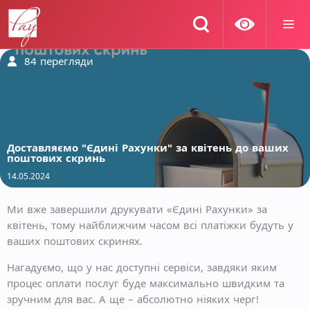
84
перегляди
Доставляємо "Єдині Рахунки" за квітень до ваших
поштових скринь
14.05.2024
Ми вже завершили друкувати «Єдині Рахунки» за
квітень, тому найближчим часом всі платіжки будуть у
ваших поштових скринях.
Нагадуємо, що у нас доступні сервіси, завдяки яким
процес оплати послуг буде максимально швидким та
зручним для вас. А ще – абсолютно ніяких черг!