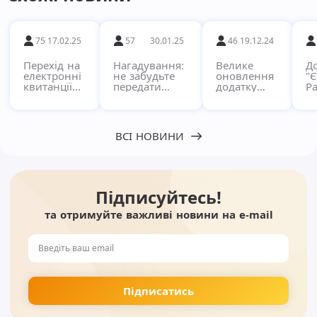
75
17.02.25
57
30.01.25
46
19.12.24
Перехід на
Нагадування:
Велике
Д
електронні
не забудьте
оновлення
"
квитанції
передати
додатку
Ра
через
показники за
"Pay"!
кв
сервіс
комунальні
в
Єдиний
послуги!
п
Рахунок
с
ВСІ НОВИНИ
Підписуйтесь!
та отримуйте важливі новини на e-mail