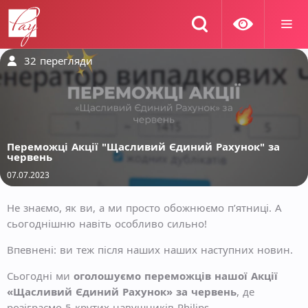
32
перегляди
Переможці Акції "Щасливий Єдиний Рахунок" за
червень
07.07.2023
Не знаємо, як ви, а ми просто обожнюємо п’ятниці. А
сьогоднішню навіть особливо сильно!
Впевнені: ви теж після наших наших наступних новин.
Сьогодні ми
оголошуємо переможців нашої Акції
«Щасливий Єдиний Рахунок» за червень
, де
розіграємо 5 крутих навушників Philips.