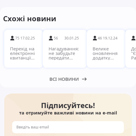
Схожі новини
75
17.02.25
56
30.01.25
46
19.12.24
Перехід на
Нагадування:
Велике
Д
електронні
не забудьте
оновлення
"
квитанції
передати
додатку
Ра
через
показники за
"Pay"!
кв
сервіс
комунальні
в
Єдиний
послуги!
п
Рахунок
с
ВСІ НОВИНИ
Підписуйтесь!
та отримуйте важливі новини на e-mail