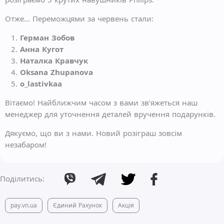
Отже… Переможцями за червень стали:
Герман Зобов
Анна Кугот
Наталка Кравчук
Oksana Zhupanova
o_lastivkaa
Вітаємо! Найближчим часом з вами зв’яжеться наш
менеджер для уточнення деталей вручення подарунків.
Дякуємо, що ви з нами. Новий розіграш зовсім
незабаром!
Поділитись:
pay.vn.ua
Єдиний Рахунок
Акція