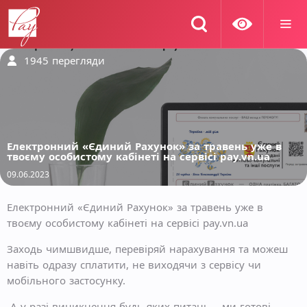
1945
перегляди
Електронний «Єдиний Рахунок» за травень уже в
твоєму особистому кабінеті на сервісі pay.vn.ua
09.06.2023
Електронний «Єдиний Рахунок» за травень уже в
твоєму особистому кабінеті на сервісі pay.vn.ua
Заходь чимшвидше, перевіряй нарахування та можеш
навіть одразу сплатити, не виходячи з сервісу чи
мобільного застосунку.
А у разі виникнення будь-яких питань – ми готові