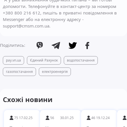
допомогти. Телефонуйте в контакт-центр за номером
+380 800 216 612, пишіть в приватні повідомлення в
Messenger або на електронну адресу -
support@cmsm.com.ua.
Поділитись:
pay.vn.ua
Єдиний Рахунок
водопостачання
газопостачання
електроенергія
Схожі новини
75
17.02.25
56
30.01.25
46
19.12.24