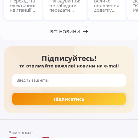
Перехід на
Нагадування:
Велике
Д
електронні
не забудьте
оновлення
"
квитанції
передати
додатку
Ра
через
показники за
"Pay"!
кв
сервіс
комунальні
в
Єдиний
послуги!
п
Рахунок
с
ВСІ НОВИНИ
Підписуйтесь!
та отримуйте важливі новини на e-mail
Замовник: