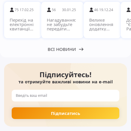
75
17.02.25
56
30.01.25
46
19.12.24
Перехід на
Нагадування:
Велике
Д
електронні
не забудьте
оновлення
"
квитанції
передати
додатку
Ра
через
показники за
"Pay"!
кв
сервіс
комунальні
в
Єдиний
послуги!
п
Рахунок
с
ВСІ НОВИНИ
Підписуйтесь!
та отримуйте важливі новини на e-mail