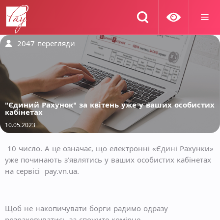
2047
перегляди
"Єдиний Рахунок" за квітень уже у ваших особистих
кабінетах
10.05.2023
10 число. А це означає, що електронні «Єдині Рахунки»
уже починають з’являтись у ваших особистих кабінетах
на сервісі pay.vn.ua.
Щоб не накопичувати борги радимо одразу
розраховуватись за спожите комірне.