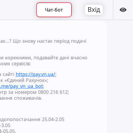
Вхід
Чат-бот
чає…? Що знову настає період подачі
и корекними, подавайте дані вчасно
них сервісів:
а сайті
https://pay.vn.ua/
;
к «Єдиний Рахунок»;
t.me/pay_vn_ua_bot
;
нтр за номером 0800 216 612;
вання споживачів.
одопопостачання 25.04-2.05
-3.05
-05.05.