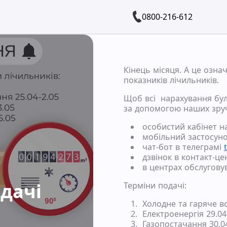
0800-216-612
Кінець місяця. А це озна
показників лічильників.
Щоб всі нарахування бул
за допомогою наших зруч
особистий кабінет н
мобільний застосуно
чат-бот в телеграмі
дзвінок в контакт-це
в центрах обслугову
одачі
Терміни подачі:
Холодне та гаряче в
Електроенергія 29.04
Газопостачання 30.04