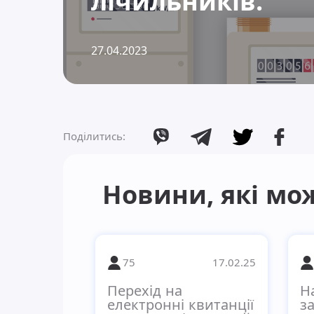
лічильників.
27.04.2023
Поділитись:
Новини, які м
75
17.02.25
Перехід на
Н
електронні квитанції
з