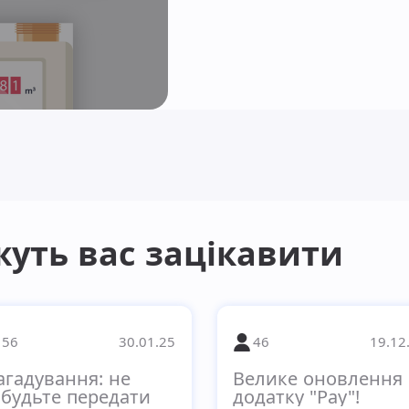
ожуть вас зацікавити
56
30.01.25
46
19.12
агадування: не
Велике оновлення
абудьте передати
додатку "Pay"!