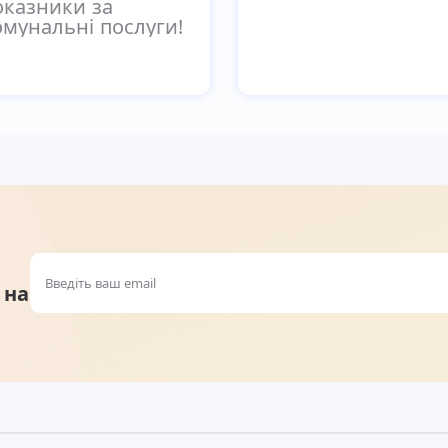
оказники за
омунальні послуги!
 на