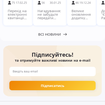
75
17.02.25
56
30.01.25
46
19.12.24
Перехід на
Нагадування:
Велике
Д
електронні
не забудьте
оновлення
"
квитанції
передати
додатку
Ра
через
показники за
"Pay"!
кв
сервіс
комунальні
в
Єдиний
послуги!
п
Рахунок
с
ВСІ НОВИНИ
Підписуйтесь!
та отримуйте важливі новини на e-mail