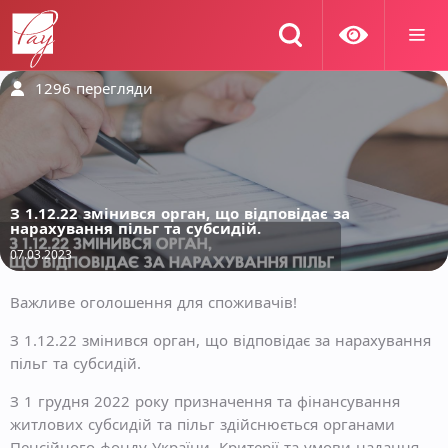
1296
перегляди
З 1.12.22 змінився орган, що відповідає за
нарахування пільг та субсидій.
07.03.2023
Важливе оголошення для споживачів!
З 1.12.22 змінився орган, що відповідає за нарахування
пільг та субсидій.
З 1 грудня 2022 року призначення та фінансування
житлових субсидій та пільг здійснюється органами
Пенсійного фонду України. Критерії та умови надання