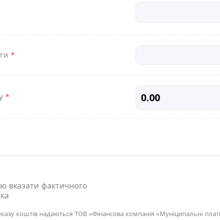
уги
*
жу
*
ю вказати фактичного
ка
еказу коштів надаються ТОВ «Фінансова компанія «Муніципальні платі