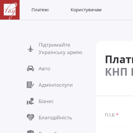
Платежі
Користувачам
Підтримайте
Українську армію
Плат
КНП 
Авто
Адмінпослуги
Бізнес
П.І.Б
*
Благодійність