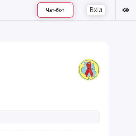
Вхід
Чат-бот