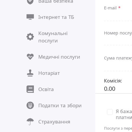
Ваша безпека
E-mail
*
Інтернет та ТБ
Комунальні
Номер посл
послуги
Медичні послуги
Сума плате
Нотаріат
Комісія:
0.00
Освіта
Податки та збори
Я бажа
платни
Страхування
Послуги з пер