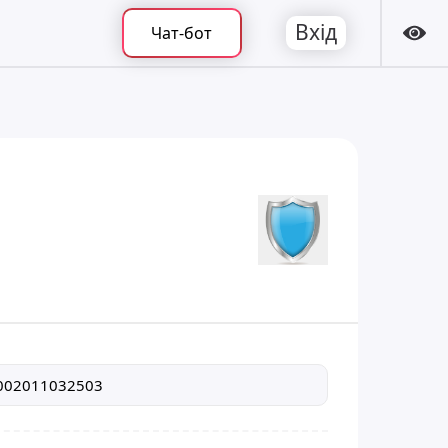
Вхід
Чат-бот