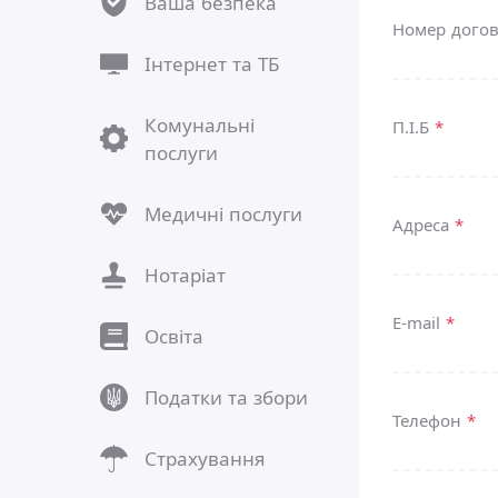
Ваша безпека
Номер дого
Інтернет та ТБ
Комунальні
П.І.Б
*
послуги
Медичні послуги
Адреса
*
Нотаріат
E-mail
*
Освіта
Податки та збори
Телефон
*
Страхування