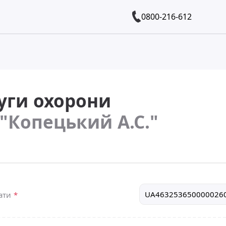
0800-216-612
уги охорони
"Копецький А.С."
лати
*