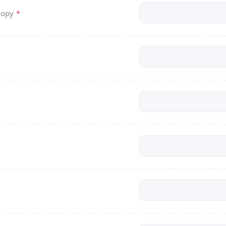
вору
*