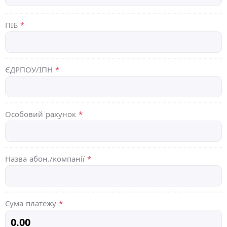
ПІБ
*
ЄДРПОУ/ІПН
*
Особовий рахунок
*
Назва абон./компанії
*
Сума платежу
*