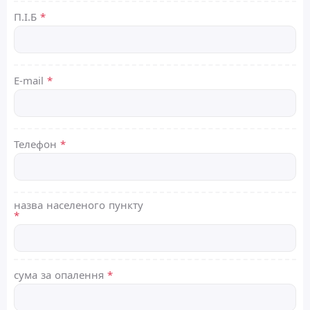
П.І.Б
*
E-mail
*
Телефон
*
назва населеного пункту
*
сума за опалення
*