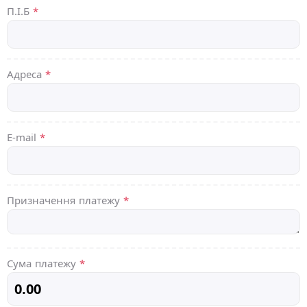
П.І.Б
*
Адреса
*
E-mail
*
Призначення платежу
*
Сума платежу
*