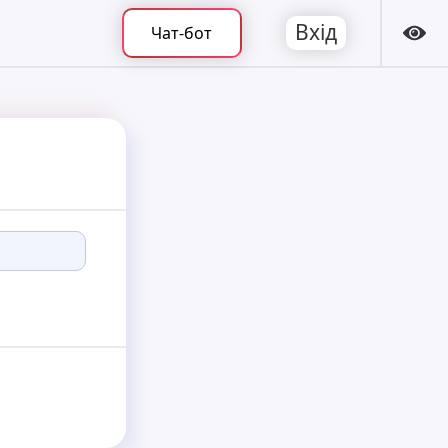
Вхід
Чат-бот