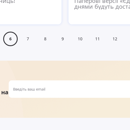
ниць!
Паперові версії «
днями будуть доста
6
7
8
9
10
11
12
 на