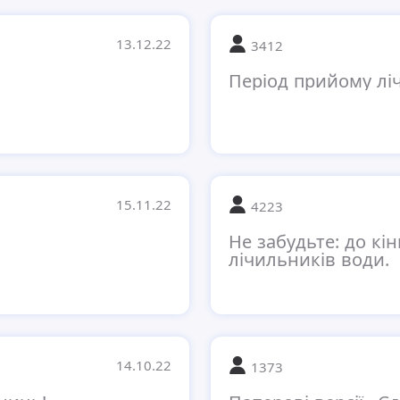
13.12.22
3412
Період прийому лі
15.11.22
4223
Не забудьте: до кін
лічильників води.
14.10.22
1373