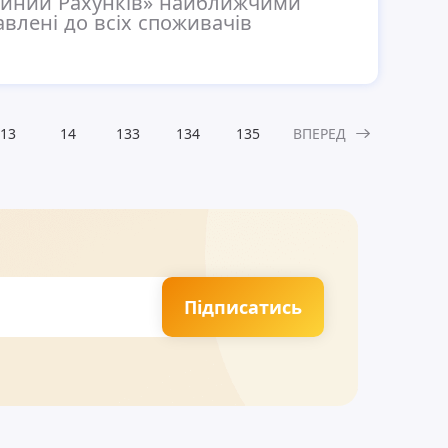
Єдиний Рахунків» найближчими
влені до всіх споживачів
13
14
133
134
135
ВПЕРЕД